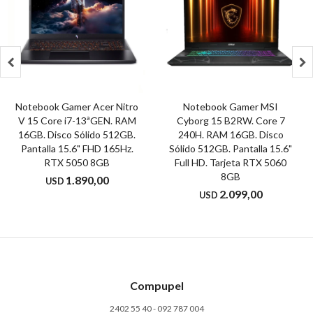


Notebook Gamer Acer Nitro
Notebook Gamer MSI
V 15 Core i7-13ªGEN. RAM
Cyborg 15 B2RW. Core 7
16GB. Disco Sólido 512GB.
240H. RAM 16GB. Disco
Pantalla 15.6" FHD 165Hz.
Sólido 512GB. Pantalla 15.6"
RTX 5050 8GB
Full HD. Tarjeta RTX 5060
8GB
1.890,00
USD
2.099,00
USD
Compupel
2402 55 40 - 092 787 004