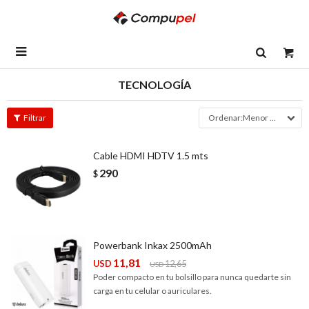

TECNOLOGÍA
Menor precio
Cable HDMI HDTV 1.5 mts
290
$
Powerbank Inkax 2500mAh
11,81
USD
12,65
USD
Poder compacto en tu bolsillo para nunca quedarte sin
carga en tu celular o auriculares.