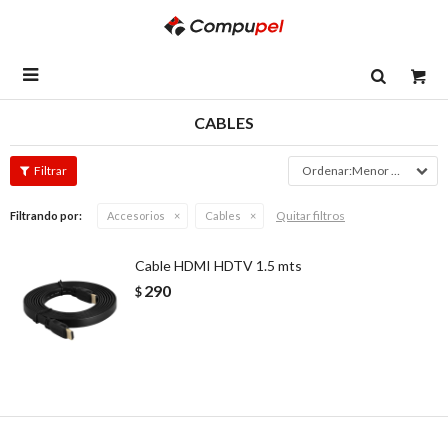

CABLES
Menor precio
Quitar filtros
Filtrando por:
Accesorios
Cables
Cable HDMI HDTV 1.5 mts
290
$