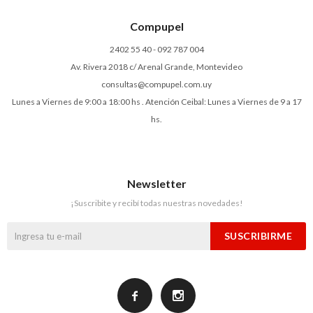
Compupel
2402 55 40 - 092 787 004
Av. Rivera 2018 c/ Arenal Grande, Montevideo
consultas@compupel.com.uy
Lunes a Viernes de 9:00 a 18:00 hs . Atención Ceibal: Lunes a Viernes de 9 a 17
hs.
Newsletter
¡Suscribite y recibí todas nuestras novedades!
SUSCRIBIRME

