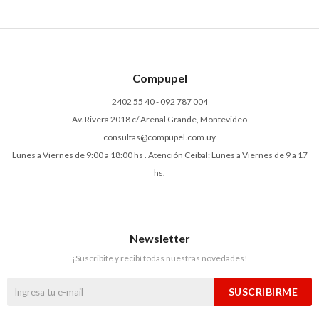
Compupel
2402 55 40 - 092 787 004
Av. Rivera 2018 c/ Arenal Grande, Montevideo
consultas@compupel.com.uy
Lunes a Viernes de 9:00 a 18:00 hs . Atención Ceibal: Lunes a Viernes de 9 a 17
hs.
Newsletter
¡Suscribite y recibí todas nuestras novedades!
SUSCRIBIRME