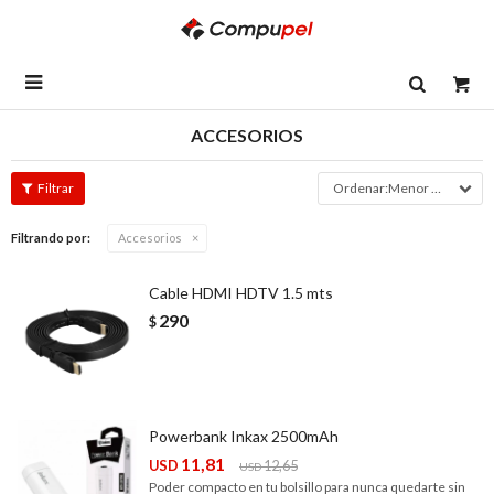

ACCESORIOS
Menor precio
Filtrando por:
Accesorios
Cable HDMI HDTV 1.5 mts
290
$
Powerbank Inkax 2500mAh
11,81
USD
12,65
USD
Poder compacto en tu bolsillo para nunca quedarte sin