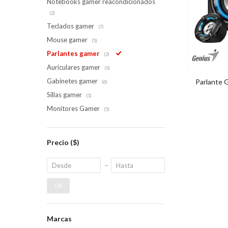
Notebooks gamer reacondicionados
(2)
Teclados gamer
(7)
Mouse gamer
(5)
Parlantes gamer
(2)
Auriculares gamer
(5)
Gabinetes gamer
Parlante 
(6)
Sillas gamer
(1)
Monitores Gamer
(5)
Precio
($)
OK
Marcas