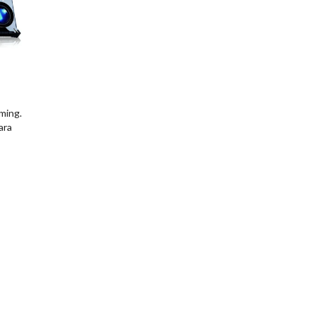
ming.
ara