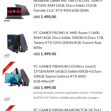
Notebook Gamer Msi Thin15 B13VE. Intel i5-
13ªGEN. RAM 16GB. Disco Sólido 512GB.
Pantalla 15,6". RTX 4050 6GB DDR6
1.490,00
USD
PC GAMER PROMO 4. AMD Ryzen 5 5600.
RAM 16GB. Disco Sólido 500GB+D.Duro 1TB.
Tarjeta RTX 5050 GDDR6 8GB. Fuente Real
600w
1.499,00
USD
PC GAMER PREMIUM 519.Micro Intel i5
13ªGEN.RAM 16GB.D.Sólido500GB+D.Duro
500GB.Tarjeta Geforce RTX 3050
6GB+Mon24"
1.499,00
USD
Incluye teclado, mouse y parlantes Gamer + Monitor
NUEVO 24" full hd, notable para peliculas y juegos
PC GAMER PREMIUM+MONITOR 24" FULL