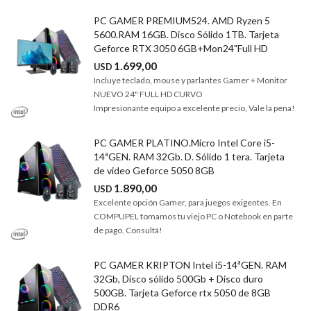
PC GAMER PREMIUM524. AMD Ryzen 5
5600.RAM 16GB. Disco Sólido 1TB. Tarjeta
Geforce RTX 3050 6GB+Mon24"Full HD
1.699,00
USD
Incluye teclado, mouse y parlantes Gamer + Monitor
NUEVO 24" FULL HD CURVO
Impresionante equipo a excelente precio, Vale la pena!
PC GAMER PLATINO.Micro Intel Core i5-
14ªGEN. RAM 32Gb. D. Sólido 1 tera. Tarjeta
de video Geforce 5050 8GB
1.890,00
USD
Excelente opción Gamer, para juegos exigentes. En
COMPUPEL tomamos tu viejo PC o Notebook en parte
de pago. Consultá!
PC GAMER KRIPTON Intel i5-14ªGEN. RAM
32Gb, Disco sólido 500Gb + Disco duro
500GB. Tarjeta Geforce rtx 5050 de 8GB
DDR6