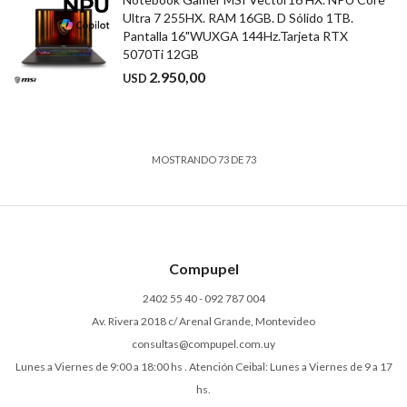
Ultra 7 255HX. RAM 16GB. D Sólido 1TB.
Pantalla 16"WUXGA 144Hz.Tarjeta RTX
5070Ti 12GB
2.950,00
USD
MOSTRANDO
73
DE
73
Compupel
2402 55 40 - 092 787 004
Av. Rivera 2018 c/ Arenal Grande, Montevideo
consultas@compupel.com.uy
Lunes a Viernes de 9:00 a 18:00 hs . Atención Ceibal: Lunes a Viernes de 9 a 17
hs.