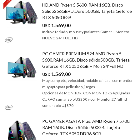
HD.AMD Ryzen 5 5600. RAM 16GB. Disco
Sólido256GB+D.Duro 500GB. Tarjeta Geforce
RTX 5050 8GB
1.569,00
USD
Incluye teclado, mouse y parlantes Gamer + Monitor
NUEVO 24" FULL HD.
PC GAMER PREMIUM 524.AMD Ryzen 5
5600.RAM 16GB. Disco sólido500GB. Tarjeta
Geforce RTX 3050 6GB + Mon 24"Full HD
1.569,00
USD
Muy completo, velocidad, notable calidad, con monitor
muy apto para peliculas y juegos
Opciones de MONITOR: CON MONITOR 24 pulgadas
CURVO sumar solo U$S 50 y con Monitor 27 full hd
sumar solo U$S 70
PC GAMER AGATA Plus. AMD Ryzen 7 5700.
RAM 16GB. Disco Sólido 500GB. Tarjeta
Geforce RTX 5050 DDR6 8GB