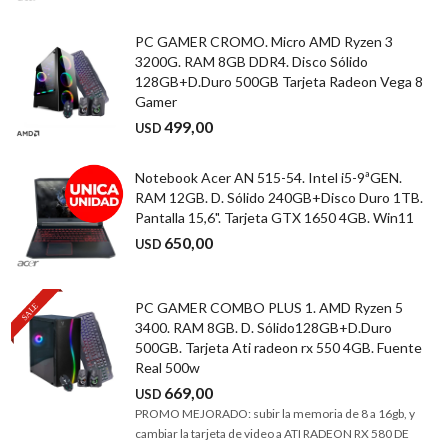
PC GAMER CROMO. Micro AMD Ryzen 3
3200G. RAM 8GB DDR4. Disco Sólido
128GB+D.Duro 500GB Tarjeta Radeon Vega 8
Gamer
499,00
USD
Notebook Acer AN 515-54. Intel i5-9ªGEN.
RAM 12GB. D. Sólido 240GB+Disco Duro 1TB.
Pantalla 15,6". Tarjeta GTX 1650 4GB. Win11
650,00
USD
PC GAMER COMBO PLUS 1. AMD Ryzen 5
3400. RAM 8GB. D. Sólido128GB+D.Duro
500GB. Tarjeta Ati radeon rx 550 4GB. Fuente
Real 500w
669,00
USD
PROMO MEJORADO: subir la memoria de 8 a 16gb, y
cambiar la tarjeta de video a ATI RADEON RX 580 DE