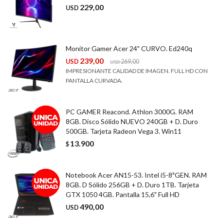
229,00
USD
Monitor Gamer Acer 24" CURVO. Ed240q
239,00
USD
269,00
USD
IMPRESIONANTE CALIDAD DE IMAGEN. FULL HD CON
PANTALLA CURVADA.
PC GAMER Reacond. Athlon 3000G. RAM
8GB. Disco Sólido NUEVO 240GB + D. Duro
500GB. Tarjeta Radeon Vega 3. Win11
13.900
$
Notebook Acer AN15-53. Intel i5-8ªGEN. RAM
8GB. D Sólido 256GB + D. Duro 1TB. Tarjeta
GTX 1050 4GB. Pantalla 15,6" Full HD
490,00
USD