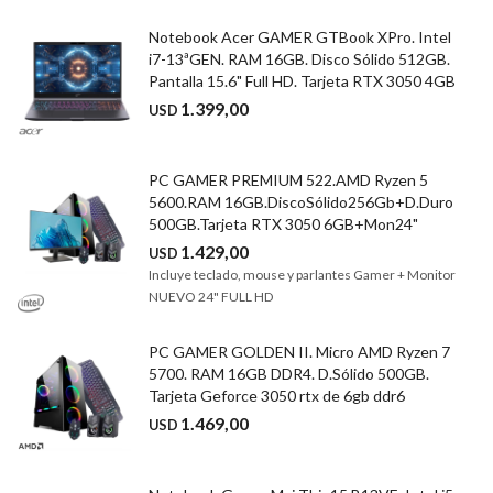
Notebook Acer GAMER GTBook XPro. Intel
i7-13ªGEN. RAM 16GB. Disco Sólido 512GB.
Pantalla 15.6" Full HD. Tarjeta RTX 3050 4GB
1.399,00
USD
PC GAMER PREMIUM 522.AMD Ryzen 5
5600.RAM 16GB.DiscoSólido256Gb+D.Duro
500GB.Tarjeta RTX 3050 6GB+Mon24"
1.429,00
USD
Incluye teclado, mouse y parlantes Gamer + Monitor
NUEVO 24" FULL HD
PC GAMER GOLDEN II. Micro AMD Ryzen 7
5700. RAM 16GB DDR4. D.Sólido 500GB.
Tarjeta Geforce 3050 rtx de 6gb ddr6
1.469,00
USD