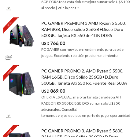
8GB DDR6 toda esta doble mejora sumar solo U$S 100
al precio.j Vale la pena!!
PC GAMER PREMIUM 3 AMD Ryzen 5 5500.
RAM 8GB, Disco sólido 256GB+Disco Duro
500GB. Tarjeta RX 550 de 4GB DDR5
766,00
USD
PC GAMER con muy buen rendimiento para uso de
juegos. Excelente relación precio-rendimiento
PC GAMER PROMO 2. AMD Ryzen 5 5500.
RAM 16GB. Disco Sólido 256GB+D.Duro
500GB. Tarjeta Ati 550 Rx. Fuente Real 500w
869,00
USD
OFERTA ESPECIAL: mejorar tarjeta de video a ATI
RADEON RX 580 DE 8GB DR5 sumar solo U$S 50
adicionales. Consulta!
tomamos viejos equipos en parte de pago, oportunidad
PC GAMER PROMO 3. AMD Ryzen 5 5600.
RAM 16GB. Disco Sólido 256GB+D.Duro