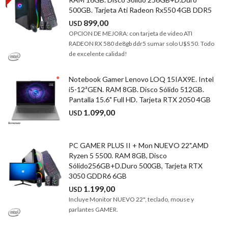
500GB. Tarjeta Ati Radeon Rx550 4GB DDR5
899,00
USD
OPCION DE MEJORA: con tarjeta de video ATI
RADEON RX 580 de8gb ddr5 sumar solo U$S 50. Todo
de excelente calidad!
Notebook Gamer Lenovo LOQ 15IAX9E. Intel
i5-12ªGEN. RAM 8GB. Disco Sólido 512GB.
Pantalla 15.6" Full HD. Tarjeta RTX 2050 4GB
1.099,00
USD
PC GAMER PLUS II + Mon NUEVO 22".AMD
Ryzen 5 5500. RAM 8GB, Disco
Sólido256GB+D.Duro 500GB, Tarjeta RTX
3050 GDDR6 6GB
1.199,00
USD
Incluye Monitor NUEVO 22", teclado, mouse y
parlantes GAMER.