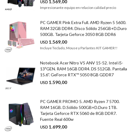
1.569,00
USD
Impresionante equipo en relacion calidad precio
PC GAMER Pink Extra Full. AMD Ryzen 5 5600.
RAM 32GB DDR4. Disco Sólido 256GB+D.Duro
500GB. Tarjeta Geforce 3050 8GB DDR6
1.569,00
USD
Incluye Teclado, Mouse y Parlantes KIT GAMER!!
Notebook Acer Nitro V5 ANV 15-52. Intel i5-
13ªGEN. RAM 16GB DDR4. DS 512GB. Pantalla
15.6". GeForce RTX™ 5050 8GB GDDR7
1.590,00
USD
PC GAMER PROMO 5. AMD Ryzen 7 5700.
RAM 16GB. D.Sólido 500GB+D.Duro 1TB.
Tarjeta Geforce RTX 5060 de 8GB DDR7.
Fuente Real 600w
1.699,00
USD