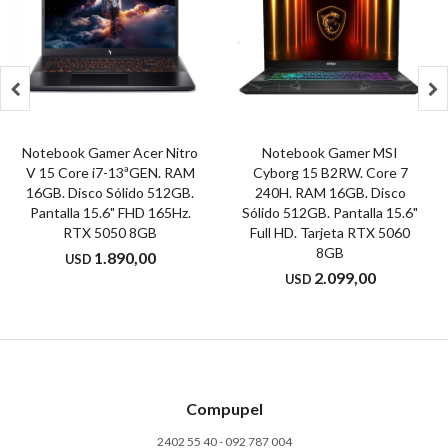


Notebook Gamer Acer Nitro
Notebook Gamer MSI
V 15 Core i7-13ªGEN. RAM
Cyborg 15 B2RW. Core 7
16GB. Disco Sólido 512GB.
240H. RAM 16GB. Disco
Pantalla 15.6" FHD 165Hz.
Sólido 512GB. Pantalla 15.6"
RTX 5050 8GB
Full HD. Tarjeta RTX 5060
8GB
1.890,00
USD
2.099,00
USD
Compupel
2402 55 40 - 092 787 004