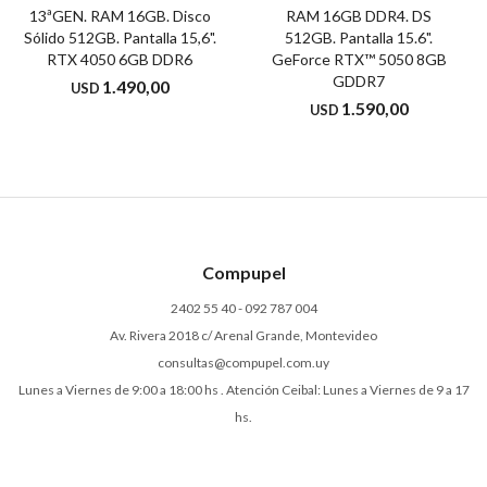
13ªGEN. RAM 16GB. Disco
RAM 16GB DDR4. DS
Sólido 512GB. Pantalla 15,6".
512GB. Pantalla 15.6".
RTX 4050 6GB DDR6
GeForce RTX™ 5050 8GB
GDDR7
1.490,00
USD
1.590,00
USD
Compupel
2402 55 40 - 092 787 004
Av. Rivera 2018 c/ Arenal Grande, Montevideo
consultas@compupel.com.uy
Lunes a Viernes de 9:00 a 18:00 hs . Atención Ceibal: Lunes a Viernes de 9 a 17
hs.