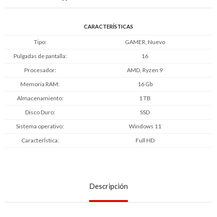
CARACTERÍSTICAS
Tipo
GAMER, Nuevo
Pulgadas de pantalla
16
Procesador
AMD, Ryzen 9
Memoria RAM
16 Gb
Almacenamiento
1 TB
Disco Duro
SSD
Sistema operativo
Windows 11
CaracterÍstica
Full HD
Descripción