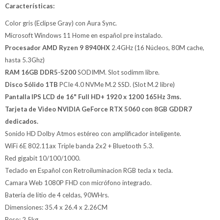
Características:
Color gris (Eclipse Gray) con Aura Sync.
Microsoft Windows 11 Home en español pre instalado.
Procesador AMD Ryzen 9 8940HX
2.4GHz (16 Núcleos, 80M cache,
hasta 5.3Ghz)
RAM 16GB DDR5-5200
SODIMM. Slot sodimm libre.
Disco Sólido 1TB
PCIe 4.0 NVMe M.2 SSD. (Slot M.2 libre)
Pantalla IPS LCD de 16" Full HD+ 1920 x 1200 165Hz 3ms.
Tarjeta de Video NVIDIA GeForce RTX 5060 con 8GB GDDR7
dedicados.
Sonido HD Dolby Atmos estéreo con amplificador inteligente.
WiFi 6E 802.11ax Triple banda 2x2 + Bluetooth 5.3.
Red gigabit 10/100/1000.
Teclado en Español con Retroiluminacion RGB tecla x tecla.
Camara Web 1080P FHD con micrófono integrado.
Batería de litio de 4 celdas, 90WHrs.
Dimensiones: 35.4 x 26.4 x 2.26CM
Peso: 2.5kg