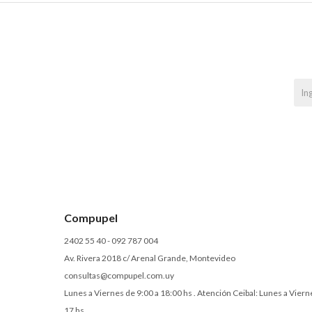
Compupel
2402 55 40 - 092 787 004
Av. Rivera 2018 c/ Arenal Grande, Montevideo
consultas@compupel.com.uy
Lunes a Viernes de 9:00 a 18:00 hs . Atención Ceibal: Lunes a Viern
17 hs.