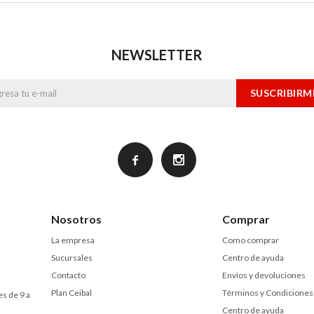
NEWSLETTER
SUSCRIBIRM


Nosotros
Comprar
La empresa
Como comprar
Sucursales
Centro de ayuda
Contacto
Envíos y devoluciones
Plan Ceibal
Términos y Condiciones
es de 9 a
Centro de ayuda