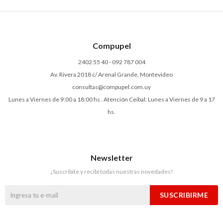
Compupel
2402 55 40 - 092 787 004
Av. Rivera 2018 c/ Arenal Grande, Montevideo
consultas@compupel.com.uy
Lunes a Viernes de 9:00 a 18:00 hs . Atención Ceibal: Lunes a Viernes de 9 a 17
hs.
Newsletter
¡Suscribite y recibí todas nuestras novedades!
SUSCRIBIRME