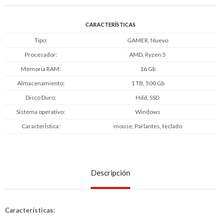
CARACTERÍSTICAS
Tipo
GAMER, Nuevo
Procesador
AMD, Ryzen 5
Memoria RAM
16 Gb
Almacenamiento
1 TB, 500 Gb
Disco Duro
Hdd, SSD
Sistema operativo
Windows
CaracterÍstica
mouse, Parlantes, teclado
Descripción
Características: