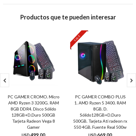
Productos que te pueden interesar


PC GAMER CROMO. Micro
PC GAMER COMBO PLUS
AMD Ryzen 3 3200G. RAM
1. AMD Ryzen 5 3400. RAM
8GB DDR4. Disco Sólido
8GB. D.
128GB+D.Duro 500GB
Sólido128GB+D.Duro
Tarjeta Radeon Vega 8
500GB. Tarjeta Ati radeon rx
Gamer
550 4GB. Fuente Real 500w
499,00
669,00
USD
USD