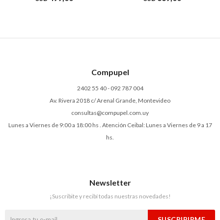
Compupel
2402 55 40 - 092 787 004
Av. Rivera 2018 c/ Arenal Grande, Montevideo
consultas@compupel.com.uy
Lunes a Viernes de 9:00 a 18:00 hs . Atención Ceibal: Lunes a Viernes de 9 a 17
hs.
Newsletter
¡Suscribite y recibí todas nuestras novedades!
SUSCRIBIRME