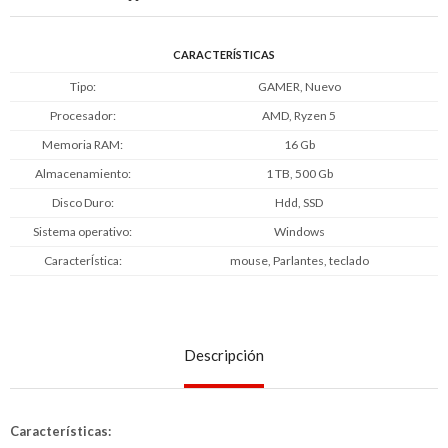
CARACTERÍSTICAS
Tipo
GAMER, Nuevo
Procesador
AMD, Ryzen 5
Memoria RAM
16 Gb
Almacenamiento
1 TB, 500 Gb
Disco Duro
Hdd, SSD
Sistema operativo
Windows
CaracterÍstica
mouse, Parlantes, teclado
Descripción
Características: