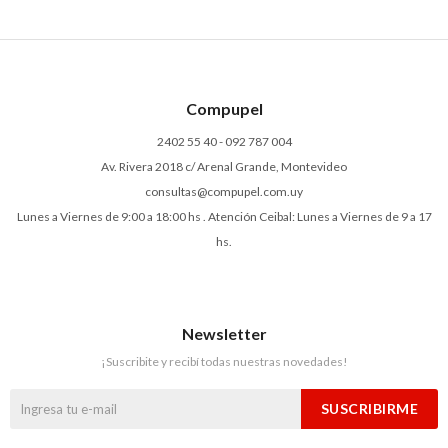
Compupel
2402 55 40 - 092 787 004
Av. Rivera 2018 c/ Arenal Grande, Montevideo
consultas@compupel.com.uy
Lunes a Viernes de 9:00 a 18:00 hs . Atención Ceibal: Lunes a Viernes de 9 a 17
hs.
Newsletter
¡Suscribite y recibí todas nuestras novedades!
SUSCRIBIRME