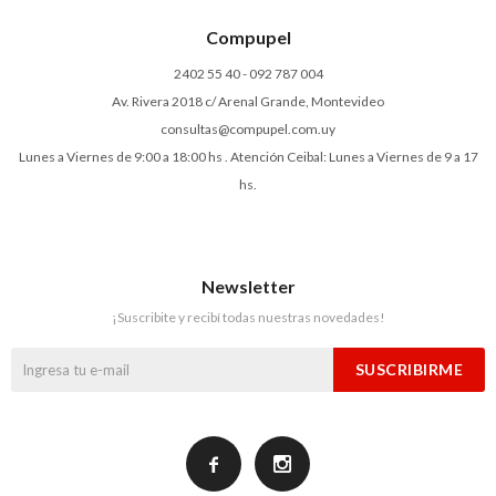
Compupel
2402 55 40 - 092 787 004
Av. Rivera 2018 c/ Arenal Grande, Montevideo
consultas@compupel.com.uy
Lunes a Viernes de 9:00 a 18:00 hs . Atención Ceibal: Lunes a Viernes de 9 a 17
hs.
Newsletter
¡Suscribite y recibí todas nuestras novedades!
SUSCRIBIRME

