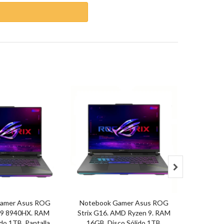

Gamer Asus ROG
Notebook Gamer Asus ROG
Note
 9 8940HX. RAM
Strix G16. AMD Ryzen 9. RAM
Vector16 
do 1TB. Pantalla
16GB. Disco Sólido 1TB.
255HX. 