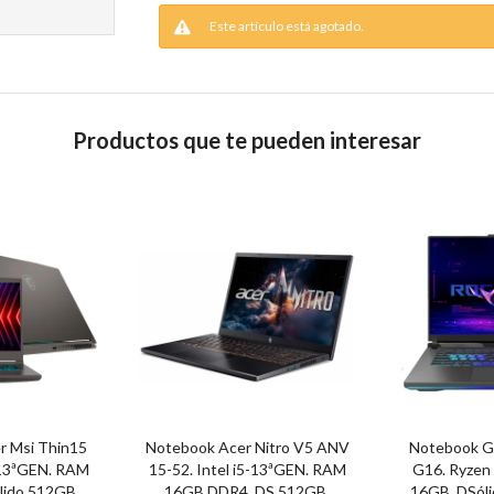
Este artículo está agotado.
Productos que te pueden interesar
 Msi Thin15
Notebook Acer Nitro V5 ANV
Notebook 
-13ªGEN. RAM
15-52. Intel i5-13ªGEN. RAM
G16. Ryzen
lido 512GB.
16GB DDR4. DS 512GB.
16GB. DSóli