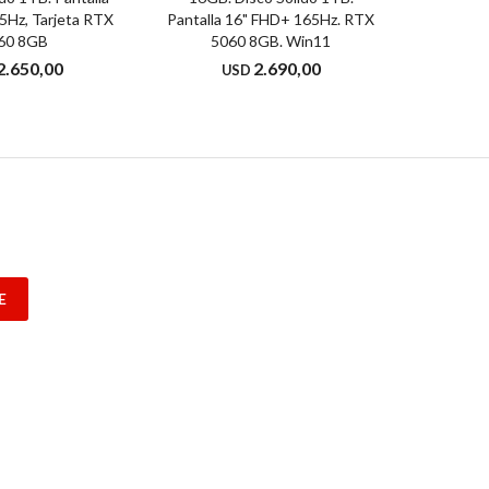
5Hz, Tarjeta RTX
Pantalla 16" FHD+ 165Hz. RTX
1TB. P
60 8GB
5060 8GB. Win11
144Hz.
2.650,00
2.690,00
USD
U
E