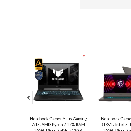

Notebook Gamer Asus Gaming
Notebook Gamer
A15. AMD Ryzen 7 170. RAM
B13VE. Intel i5
16GB. Disco Sólido 512GB.
16GB. Disco Só