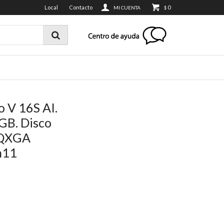
Local
Contacto
0
$
 V 16S AI.
GB. Disco
 WQXGA
n11