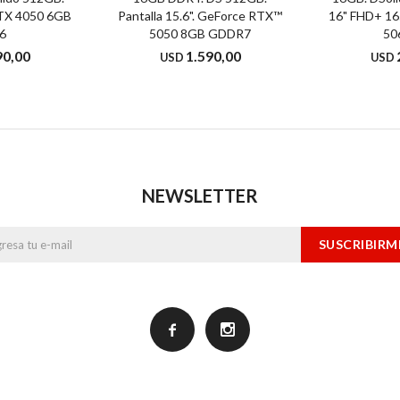
 RTX 4050 6GB
Pantalla 15.6". GeForce RTX™
16" FHD+ 16
6
5050 8GB GDDR7
50
90,00
1.590,00
USD
USD
NEWSLETTER
SUSCRIBIRM

