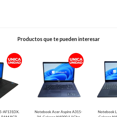
Productos que te pueden interesar
5-AF131DX.
Notebook Acer Aspire A315-
Notebook L
 RAM 8GB.
34. Celeron N4000 1.1Ghz.
Celeron N