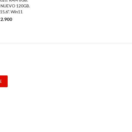
do NUEVO 120GB.
 15,6". Win11
12.900
E