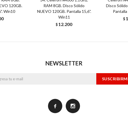
UEVO 120GB.
RAM 8GB. Disco Sólido
Disco Sóli
6". Win10
NUEVO 120GB. Pantalla 15,6".
Pantalla
Win11
00
$
12.200
$
NEWSLETTER
SUSCRIBIRM

