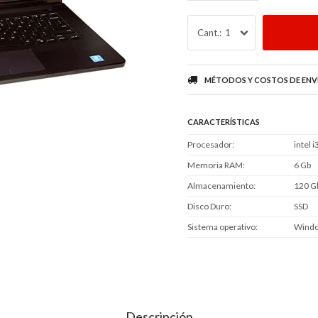
1
MÉTODOS Y COSTOS DE ENV
CARACTERÍSTICAS
Procesador
intel i
Memoria RAM
6 Gb
Almacenamiento
120 G
Disco Duro
SSD
Sistema operativo
Windo
Descripción