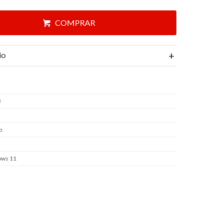
COMPRAR
ÍO
3
b
ws 11