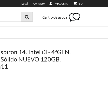
Local
Contacto
0
$
spiron 14. Intel i3 - 4ªGEN.
 Sólido NUEVO 120GB.
n11