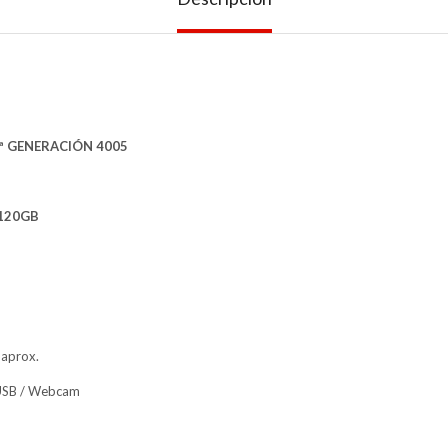
- 4ª GENERACIÓN 4005
 120GB
 aprox.
 USB / Webcam