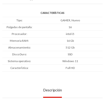
CARACTERÍSTICAS
Tipo
GAMER, Nuevo
Pulgadas de pantalla
16
Procesador
intel i5
Memoria RAM
16 Gb
Almacenamiento
512 Gb
Disco Duro
SSD
Sistema operativo
Windows 11
CaracterÍstica
Full HD
Descripción