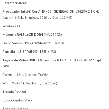
Características:
Procesador Intel® Core™ i5 - 13ª GENERACIÓN
13420H 2.1 GHz
(hasta 4.6 GHz, 8 núcleos, 12 hilos, Cache 12 MB)
Windows 11
Memoria RAM 16GB DDR4
(MAX 32GB)
Disco Sólido 512GB
NVMe (M.2 PCIe 3.0)
Pantalla 15.6" Full HD
(165Hz, IPS)
Tarjeta de Video NVIDIA® GeForce RTX™ 5050 8GB GDDR7 Laptop
GPU
Batería Li-ion, 3 celdas, 76Whs
WIFI Wi-Fi 6 ( Dual band , 802.11ax )
Teclado Español
Color Obsidian Black
1 año de Garantía