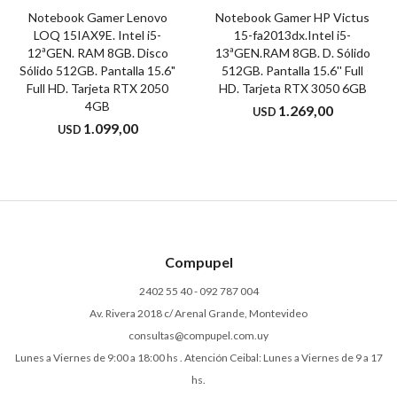
Notebook Gamer Lenovo
Notebook Gamer HP Victus
LOQ 15IAX9E. Intel i5-
15-fa2013dx.Intel i5-
12ªGEN. RAM 8GB. Disco
13ªGEN.RAM 8GB. D. Sólido
Sólido 512GB. Pantalla 15.6"
512GB. Pantalla 15.6'' Full
Full HD. Tarjeta RTX 2050
HD. Tarjeta RTX 3050 6GB
4GB
1.269,00
USD
1.099,00
USD
Compupel
2402 55 40 - 092 787 004
Av. Rivera 2018 c/ Arenal Grande, Montevideo
consultas@compupel.com.uy
Lunes a Viernes de 9:00 a 18:00 hs . Atención Ceibal: Lunes a Viernes de 9 a 17
hs.