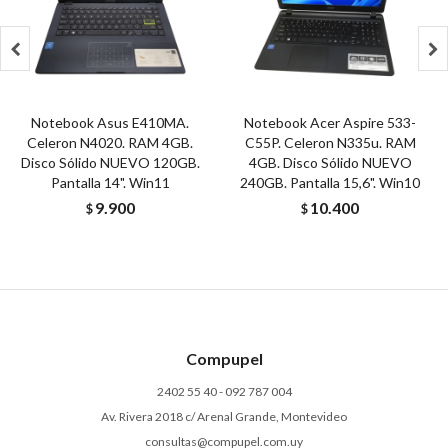


Notebook Asus E410MA.
Notebook Acer Aspire 533-
Celeron N4020. RAM 4GB.
C55P. Celeron N335u. RAM
Disco Sólido NUEVO 120GB.
4GB. Disco Sólido NUEVO
Pantalla 14". Win11
240GB. Pantalla 15,6". Win10
9.900
10.400
$
$
Compupel
2402 55 40 - 092 787 004
Av. Rivera 2018 c/ Arenal Grande, Montevideo
consultas@compupel.com.uy