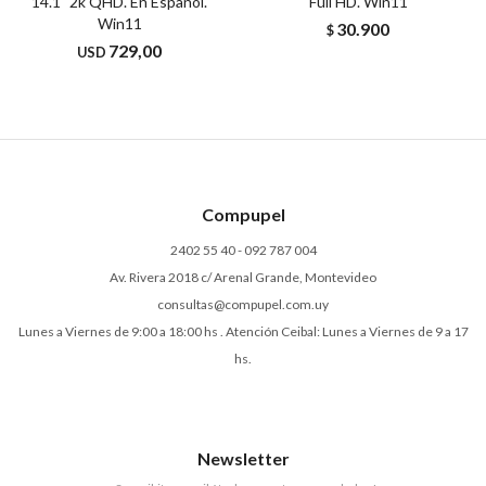
14.1" 2k QHD. En Español.
Full HD. Win11
Win11
30.900
$
729,00
USD
Compupel
2402 55 40 - 092 787 004
Av. Rivera 2018 c/ Arenal Grande, Montevideo
consultas@compupel.com.uy
Lunes a Viernes de 9:00 a 18:00 hs . Atención Ceibal: Lunes a Viernes de 9 a 17
hs.
Newsletter