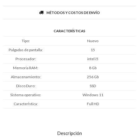
MÉTODOS Y COSTOS DE ENVÍO
CARACTERÍSTICAS
Tipo
Nuevo
Pulgadas de pantalla
15
Procesador
intel i5
Memoria RAM
8 Gb
Almacenamiento
256 Gb
Disco Duro
SSD
Sistema operativo
Windows 11
CaracterÍstica
Full HD
Descripción