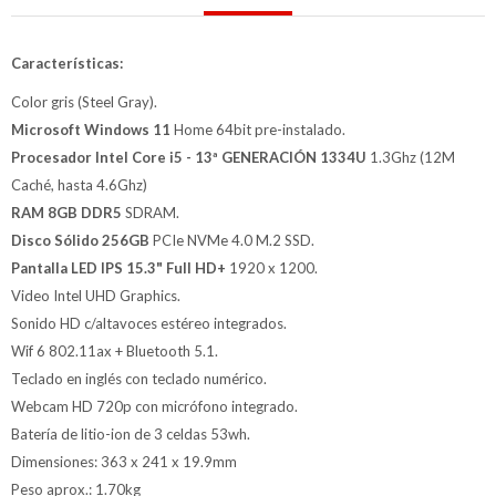
Características:
Color gris (Steel Gray).
Microsoft Windows 11
Home 64bit pre-instalado.
Procesador Intel Core i5 - 13ª GENERACIÓN 1334U
1.3Ghz (12M
Caché, hasta 4.6Ghz)
RAM 8GB DDR5
SDRAM.
Disco Sólido 256GB
PCIe NVMe 4.0 M.2 SSD.
Pantalla LED IPS 15.3" Full HD+
1920 x 1200.
Video Intel UHD Graphics.
Sonido HD c/altavoces estéreo integrados.
Wif 6 802.11ax + Bluetooth 5.1.
Teclado en inglés con teclado numérico.
Webcam HD 720p con micrófono integrado.
Batería de litio-ion de 3 celdas 53wh.
Dimensiones: 363 x 241 x 19.9mm
Peso aprox.: 1.70kg