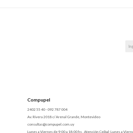
Compupel
2402 55 40 - 092 787 004
Av. Rivera 2018 c/ Arenal Grande, Montevideo
consultas@compupel.com.uy
Lunes a Viernes de 9:00 a 18:00 hs . Atención Ceibal: Lunes a Viern