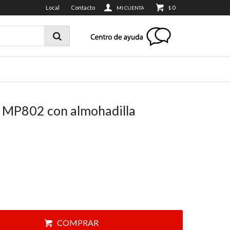
Local
Contacto
0
$
 MP802 con almohadilla
COMPRAR