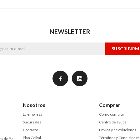
NEWSLETTER
SUSCRIBIRM


Nosotros
Comprar
La empresa
Como comprar
Sucursales
Centro de ayuda
Contacto
Envíos y devoluciones
Plan Ceibal
Términos y Condiciones
es de 9 a