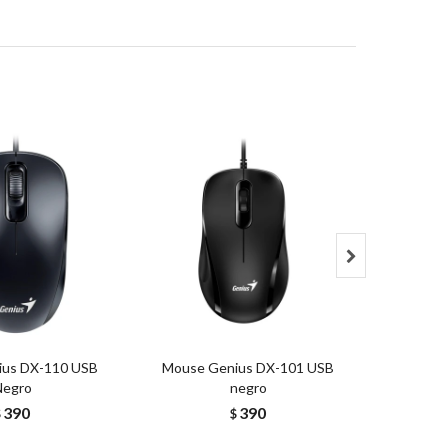

ius DX-110 USB
Mouse Genius DX-101 USB
Mouse I
Negro
negro
X
390
390
$
$