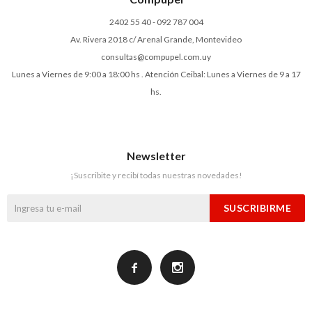
2402 55 40 - 092 787 004
Av. Rivera 2018 c/ Arenal Grande, Montevideo
consultas@compupel.com.uy
Lunes a Viernes de 9:00 a 18:00 hs . Atención Ceibal: Lunes a Viernes de 9 a 17
hs.
Newsletter
¡Suscribite y recibí todas nuestras novedades!
SUSCRIBIRME

