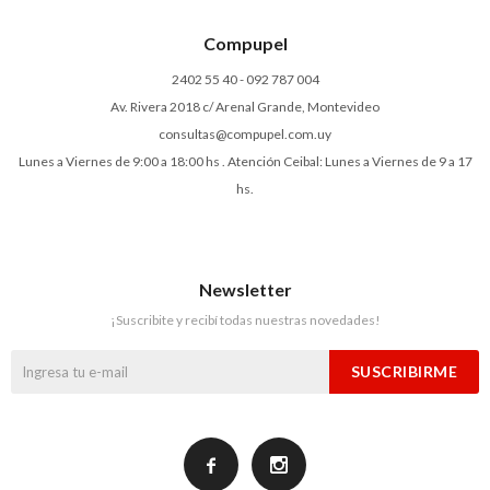
Compupel
2402 55 40 - 092 787 004
Av. Rivera 2018 c/ Arenal Grande, Montevideo
consultas@compupel.com.uy
Lunes a Viernes de 9:00 a 18:00 hs . Atención Ceibal: Lunes a Viernes de 9 a 17
hs.
Newsletter
¡Suscribite y recibí todas nuestras novedades!
SUSCRIBIRME

