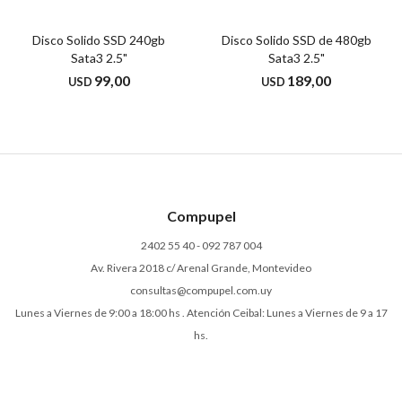
Disco Solido SSD 240gb
Disco Solido SSD de 480gb
Sata3 2.5"
Sata3 2.5"
99,00
189,00
USD
USD
Compupel
2402 55 40 - 092 787 004
Av. Rivera 2018 c/ Arenal Grande, Montevideo
consultas@compupel.com.uy
Lunes a Viernes de 9:00 a 18:00 hs . Atención Ceibal: Lunes a Viernes de 9 a 17
hs.