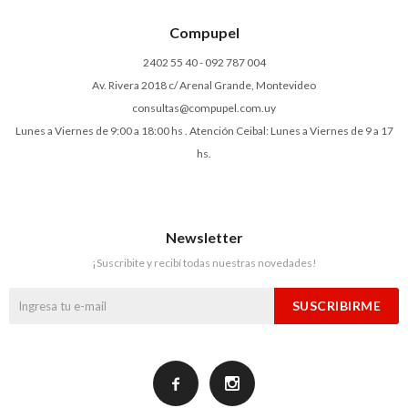
Compupel
2402 55 40 - 092 787 004
Av. Rivera 2018 c/ Arenal Grande, Montevideo
consultas@compupel.com.uy
Lunes a Viernes de 9:00 a 18:00 hs . Atención Ceibal: Lunes a Viernes de 9 a 17
hs.
Newsletter
¡Suscribite y recibí todas nuestras novedades!
SUSCRIBIRME

