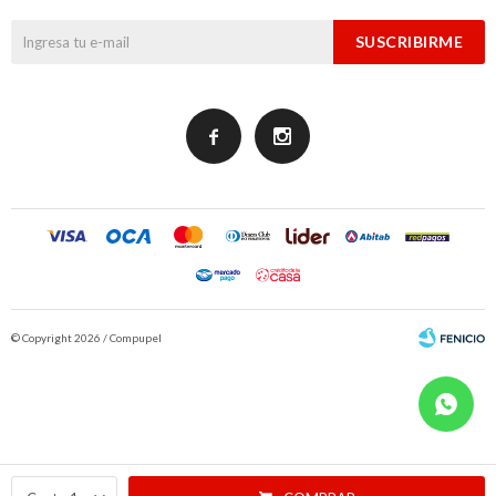
SUSCRIBIRME


© Copyright 2026 / Compupel
Fenicio