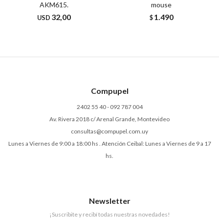
AKM615.
mouse
32,00
1.490
USD
$
Compupel
2402 55 40 - 092 787 004
Av. Rivera 2018 c/ Arenal Grande, Montevideo
consultas@compupel.com.uy
Lunes a Viernes de 9:00 a 18:00 hs . Atención Ceibal: Lunes a Viernes de 9 a 17
hs.
Newsletter
¡Suscribite y recibí todas nuestras novedades!