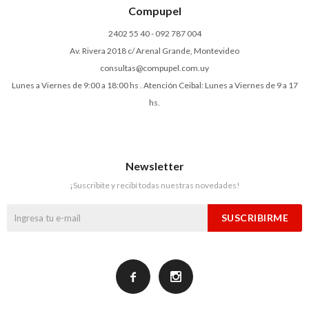
Compupel
2402 55 40 - 092 787 004
Av. Rivera 2018 c/ Arenal Grande, Montevideo
consultas@compupel.com.uy
Lunes a Viernes de 9:00 a 18:00 hs . Atención Ceibal: Lunes a Viernes de 9 a 17
hs.
Newsletter
¡Suscribite y recibí todas nuestras novedades!
SUSCRIBIRME

