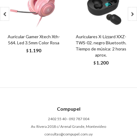


Auricular Gamer Xtech Xth-
Auriculares X-Lizzard XXZ-
564. Led 3.5mm Color Rosa
TWS-02. negro Bluetooth.
Tiempo de música: 2 horas
1.190
$
aprox.
1.200
$
Compupel
2402 55 40 - 092 787 004
Av. Rivera 2018 c/ Arenal Grande, Montevideo
consultas@compupel.com.uy