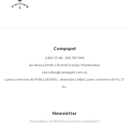
Compupel
2402 55 40 - 092 787 004
Av. Rivera 2018 c/ Arenal Grande, Montevideo
consultas@compupel.com.uy
Lunes a Viernes de 9:00 a 18:00 hs . Atención Ceibal: Lunes a Viernes de 9 a 17
hs.
Newsletter
¡Suscribite y recibí todas nuestras novedades!